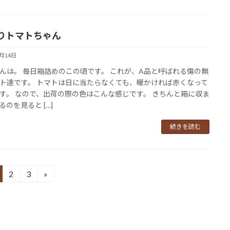
りトマトちゃん
7月14日
んは。 毎日箱詰めのこの頃です。 これが、A品と呼ばれる傷の無
ト達です。 トマトは日に当たらなくても、暖かければ赤くなって
す。 なので、出荷の際の色はこんな感じです。 きちんと箱に収ま
るのを見ると […]
続きを読む
2
3
»
固
固
定
定
ペ
ペ
ー
ー
ジ
ジ