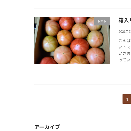
箱入
トマト
2021年
こんば
いトマ
いきま
ってい
投
1
固
定
稿
ペ
の
ー
アーカイブ
ジ