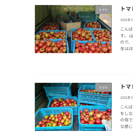
トマ
トマト
2021年
こんば
す。 
ので、
冬はほ
トマ
トマト
2021年
こんば
をしな
の倍で
な感じが