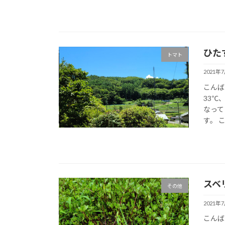
ひた
トマト
2021年
こんば
33℃
なって
す。 
スベ
その他
2021年
こんば