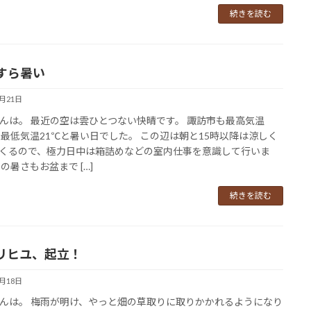
続きを読む
すら暑い
7月21日
んは。 最近の空は雲ひとつない快晴です。 諏訪市も最高気温
、最低気温21℃と暑い日でした。 この辺は朝と15時以降は涼しく
くるので、極力日中は箱詰めなどの室内仕事を意識して行いま
この暑さもお盆まで […]
続きを読む
リヒユ、起立！
7月18日
んは。 梅雨が明け、やっと畑の草取りに取りかかれるようになり