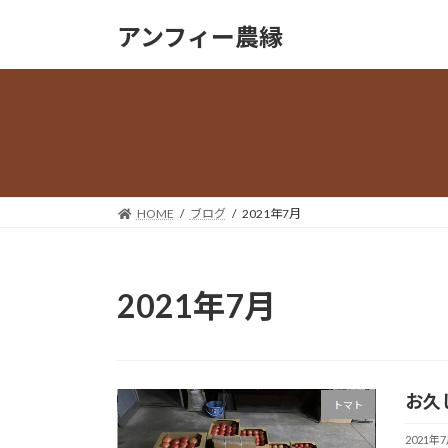
コ
ナ
アンフィー農縁
ン
ビ
テ
ゲ
ン
ー
ツ
シ
へ
ョ
ス
ン
キ
に
ッ
移
HOME
ブログ
2021年7月
プ
動
2021年7月
お久
トマト
2021年