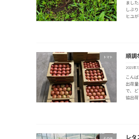
ました
しぶり
ヒユが
順調
トマト
2021年
こんば
出荷量
で、ど
協出荷
レタ
その他