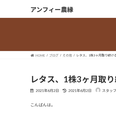
コ
ナ
アンフィー農縁
ン
ビ
テ
ゲ
ン
ー
ツ
シ
へ
ョ
ス
ン
キ
に
ッ
移
HOME
ブログ
その他
レタス、1株3ヶ月取り続け
プ
動
レタス、1株3ヶ月取
最
2021年6月2日
2021年6月2日
スタッ
終
更
こんばんは。
新
日
時